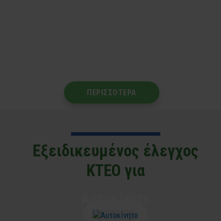
φορείς, δημιουργείται
ένα ευχάριστο
και φιλόξενο περιβάλλον με κύριο στόχο την
άμεση εξυπηρέτηση,
με αξιοπιστία και υπευθυνότητα.
ΠΕΡΙΣΣΟΤΕΡΑ
Εξειδικευμένος έλεγχος
ΚΤΕΟ για
Αυτοκίνητο